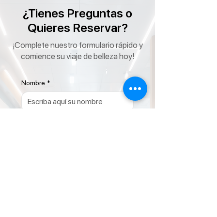
¿Tienes Preguntas o
Quieres Reservar?
¡Complete nuestro formulario rápido y
comience su viaje de belleza hoy!
Nombre
*
Correo electrónico
*
Teléfono
*
¡Comparte tus objetivos y consultas
de belleza con nosotros!
*